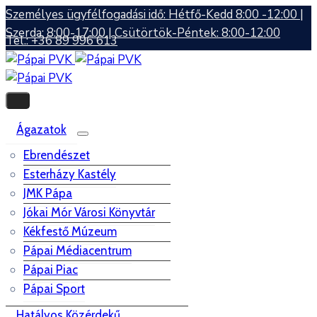
Személyes ügyfélfogadási idő: Hétfő-Kedd 8:00 -12:00 |
Szerda: 8:00-17:00 | Csütörtök-Péntek: 8:00-12:00
Tel.: +36 89 996 613
Ágazatok
Ebrendészet
Esterházy Kastély
JMK Pápa
Jókai Mór Városi Könyvtár
Kékfestő Múzeum
Pápai Médiacentrum
Pápai Piac
Pápai Sport
Hatályos Közérdekű