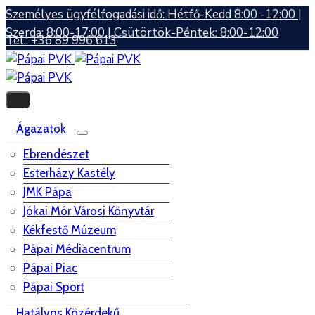
Személyes ügyfélfogadási idő: Hétfő-Kedd 8:00 -12:00 |
Szerda: 8:00-17:00 | Csütörtök-Péntek: 8:00-12:00
Tel.: +36 89 996 613
Ágazatok
Ebrendészet
Esterházy Kastély
JMK Pápa
Jókai Mór Városi Könyvtár
Kékfestő Múzeum
Pápai Médiacentrum
Pápai Piac
Pápai Sport
Hatályos Közérdekű