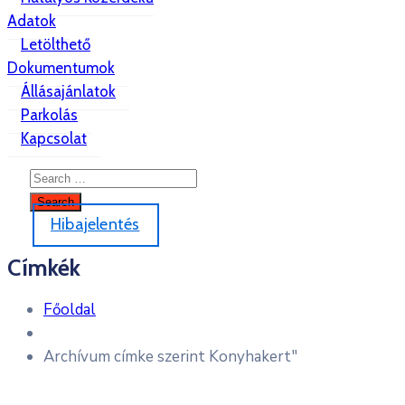
Adatok
Letölthető
Dokumentumok
Állásajánlatok
Parkolás
Kapcsolat
Hibajelentés
Címkék
Főoldal
Archívum címke szerint Konyhakert"