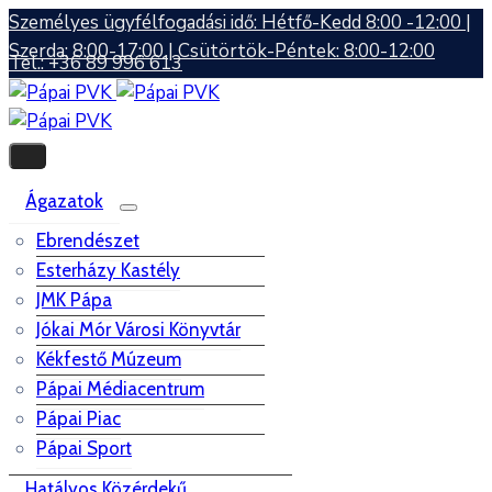
Személyes ügyfélfogadási idő: Hétfő-Kedd 8:00 -12:00 |
Szerda: 8:00-17:00 | Csütörtök-Péntek: 8:00-12:00
Tel.: +36 89 996 613
Ágazatok
Ebrendészet
Esterházy Kastély
JMK Pápa
Jókai Mór Városi Könyvtár
Kékfestő Múzeum
Pápai Médiacentrum
Pápai Piac
Pápai Sport
Hatályos Közérdekű