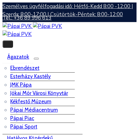
Személyes ügyfélfogadási idő: Hétfő-Kedd 8:00 -12:00 |
Szerda: 8:00-17:00 | Csütörtök-Péntek: 8:00-12:00
Tel.: +36 89 996 613
Ágazatok
Ebrendészet
Esterházy Kastély
JMK Pápa
Jókai Mór Városi Könyvtár
Kékfestő Múzeum
Pápai Médiacentrum
Pápai Piac
Pápai Sport
Hatályos Közérdekű